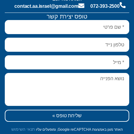
contact.aa.israel@gmail.com
072-393-2500
טופס יצירת קשר
שליחת טופס »
תנאי השימוש
האתר מוגן באמצעות Google reCAPTCHA, ומופעלים עליו