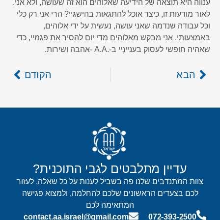
ענווה היא תוצאה של הידיעה שאלוהים הוא זה שעושה, ולא אני.
לאור מודעוּת זו, כיצד אוכל להתגאות בהישגיי? הרי אני רק כלי
וכל עבודה שנדמה שאני עושה, נעשית על ידי אלוהים,
באמצעותי. אני מבקש מאלוהים מדי יום להסיר את פגמיי, כדי
שאהיה חופשי לעסוק בעניינָיי ב-.A.A -אהבה ושירות.
הבא
הקודם
עדיין מתלבטים לגבי התוכנית?
צוות המתנדבים שלנו פה בשביל לענות על כל שאלה, לעזור
לכם בצעדים הראשונים שלכם להחלמה, ולמצוא פגישה
המתאימה לכם
contact.aa.israel@gmail.com
072-393-2500