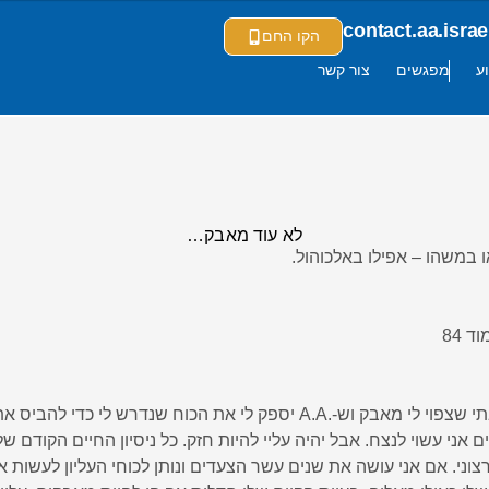
contact.aa.isr
הקו החם
ע
מפגשים
צור קשר
לא עוד מאבק…
 במשהו – אפילו באלכוהול.
 84
כאשר .A.A מצא אותי חשבתי שצפוי לי מאבק וש-.A.A יספק לי את הכוח שנ
ם אני עשוי לנצח. אבל יהיה עליי להיות חזק. כל ניסיון החיים הקודם שלי
צוני. אם אני עושה את שנים עשר הצעדים ונותן לכוחי העליון לעשות 