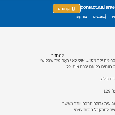
contact.aa.isr
הקו החם
ע
מפגשים
צור קשר
להחזיר
ר-מה יקר מפז… אולי לא יִ ראֶה מיד שבקושי
 רווחים רק אם יכרה אותו כל
רת כולה.
12
יעית גדולה הרבה יותר מאשר
שה להתקבל בזכות עצמי