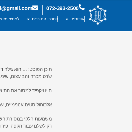
ael@gmail.com
072-393-2500
אודותינו
לחברי התוכנית
לאנשי מקצו
תוכן הפוסט: … הוא גילה דב
שׂרט מכרה זהב עצום, שיניב
חייו ויקפיד למסור את התוצ
אלכוהוליסטים אנונימיים, עמ׳ 9
משמעות חלקי במסורת השב
רק לשלם עבור הקפה. פירו