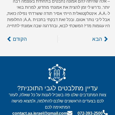
– אלה שהיתה להם אמונה נחבטים בתחתית בעוצמה רבה
יותר. נדרש לי זמן להצית את אמונתי מחדש, למרות בואי
ל-.A.A. אינטלקטואלית הייתי אסיר תודה ששרדתי נפילה כזאת,
אבל ליבי נותר אטום. ובכל זאת דבקתי בתכנית .A.A; החלופות
היו עגומות מדי! המשכתי לבוא, ובהדרגה שבה אמונתי לתחייה.
הבא
הקודם
עדיין מתלבטים לגבי התוכנית?
צוות המתנדבים שלנו פה בשביל לענות על כל שאלה, לעזור
לכם בצעדים הראשונים שלכם להחלמה, ולמצוא פגישה
המתאימה לכם
contact.aa.israel@gmail.com
072-393-2500