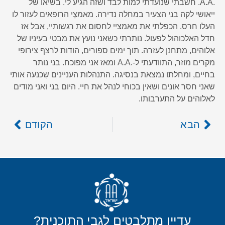
.A.A. חשבתי שנועדתי למות לבד ושזה הגיע לי. בשיאו של
ייאושי לקה בני הצעיר במחלה נדירה. מאמצֵי הרופאים לעזור לו
העלו חרס. הכפלתי את מאמציי לחסום את רגשותיי, אבל אז
חדל האלכוהול לפעול. נותרתי כשאני נועץ את מבטי בעיניו של
אלוהים, מתחנן לעזרה. תוך ימים ספורים, הודות לרצף צירופי
מקרים מוזר, התוודעתי ל-.A.A ומאז אני מפוכח. בני נותר
בחיים, ומחלתו נמצאת בנסיגה. התנהלות העניינים שִכנעה אותי
שאני חסר אונים ושאין בכוחי לנהל את חיי. היום בני ואני מודים
לאלוהים על התערבותו.
הבא
הקודם
עדיין מתלבטים לגבי התוכנית?