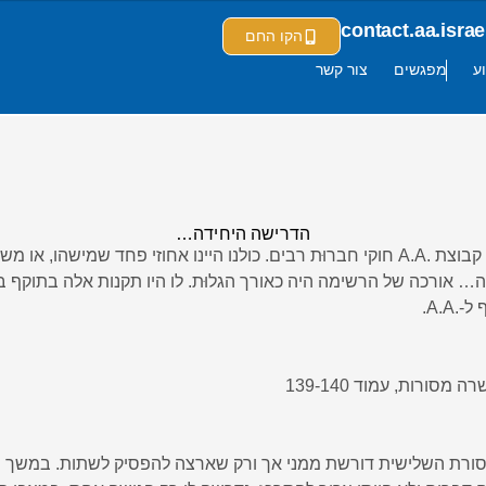
contact.aa.isr
הקו החם
ע
מפגשים
צור קשר
הדרישה היחידה…
בתקופה מסוימת… היו לכל קבוצת .A.A חוקי חברוּת רבים. כולנו היינו אחוזי פחד שמיש
ה… אורכה של הרשימה היה כאורך הגלוּת. לו היו תקנות אלה בתוקף ב
A.A.
סורות, עמוד 139-140
סורת השלישית דורשת ממני אך ורק שארצה להפסיק לשתות. במשך 