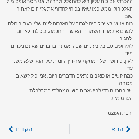
ההכרתי עם כוח עליון היא להתפלל ולהרהר. אני חסר אונים מול
האלכוהול, ממש כמו שאין בכוחי להדוף את גלי הים לאחור.
שום
כוח אנושי לא יכול היה לגבור על האלכוהוליזם שלי. כעת ביכולתי
לנשום את אוויר השמחה, האושר והחכמה. ביכולתי לאהוב
ולהגיב
לאירועים סביבי, בעיניים שבהן אמונה בדברים שאינם ניכרים
מיד
לעין. פירושה של המתקת גזר-דין היומית שלי הוא, שלא משנה
עד
כמה קשים או כואבים נראים הדברים היום, אני יכול לשאוב
מכוחה
של התכנית כדי להישאר חופשי ממחלתי המבלבלת,
הערמומית
ורבת העוצמה.
הבא
הקודם