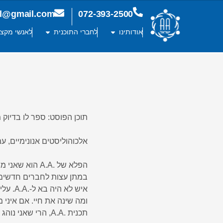
ael@gmail.com
072-393-2500
אודותינו
לחברי התוכנית
לאנשי מקצו
תוכן הפוסט: ספר לו בדיוק
אלכוהוליסטים אנונימיים, עמ׳ 
הפלא של .A.A הוא שאני מספר רק מה שקרה לי. איני מבזבז זמן
במתן עצות לחברים חדשים 
איש לא היה בא ל-.A.A. עליי רק להראות מה הביא לי מפוכחות
ומה שינה את חיי. אם איני 
תכנית .A.A, הרי שאני נוהג בחוסר כנות. אסור שלחבר החדש