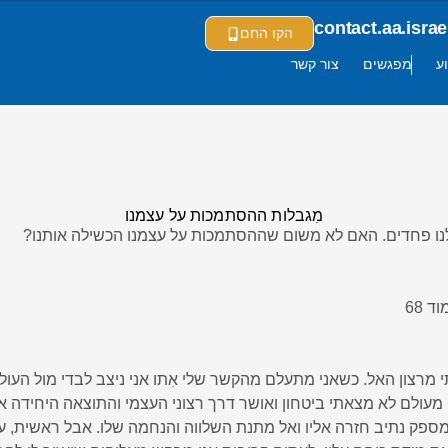
contact.aa.isr
הקו החם
ע
מפגשים
צור קשר
מִגבלות ההסתמכות על עצמנו
לנו פחדים. האם לא משום שההסתמכות על עצמנו הכשילה אותנו?
 68
י מרצון האל. כשאני מתעלם מהקשר שלי אִתו אני ניצב לבדי מול העולם
 מעולם לא מצאתי ביטחון ואושר דרך רצוני העצמי והתוצאה היחידה א
ספק נתיב חזרה אליו ואל מתנת השלווה והנחמה שלו. אבל ראשית, עליי