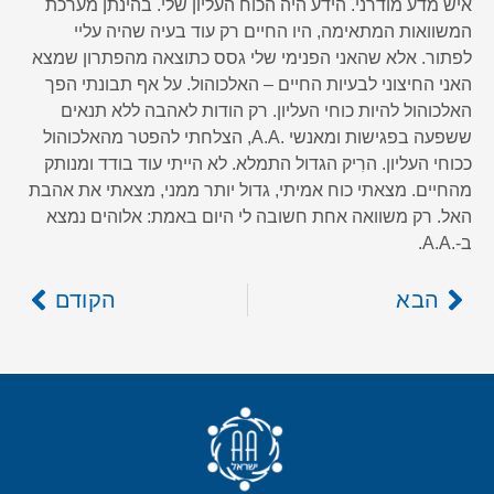
איש מדע מודרני. הידע היה הכוח העליון שלי. בהינתן מערכת
המשוואות המתאימה, היו החיים רק עוד בעיה שהיה עליי
לפתור. אלא שהאני הפנימי שלי גסס כתוצאה מהפתרון שמצא
האני החיצוני לבעיות החיים – האלכוהול. על אף תבונתי הפך
האלכוהול להיות כוחי העליון. רק הודות לאהבה ללא תנאים
ששפעה בפגישות ומאנשי .A.A, הצלחתי להפטר מהאלכוהול
ככוחי העליון. הרִיק הגדול התמלא. לא הייתי עוד בודד ומנותק
מהחיים. מצאתי כוח אמיתי, גדול יותר ממני, מצאתי את אהבת
האל. רק משוואה אחת חשובה לי היום באמת: אלוהים נמצא
ב-.A.A.
הבא
הקודם