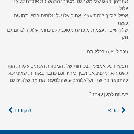
אחריהן. האגו שלי משתלט ומטרתי הראשונית אובדת לי. אני
עלול
אפילו לזקוף לזכות עצמי את פועלו של אלוהים בחיי. תחושה
כזאת
של חשיבות עצמית מופרזת מסוכנת לפיכחוני ועלולה לגרום גם
נזק
ניכר ל-.A.A בכללותה.
תפקידו של אמצעי הבטיחות שלי, המסורת השתים עשרה, הוא
לשמור אותי עניו. אני מבין, כיחיד וגם כחבר באחווה, שאיני יכול
להתפאר בהישגיי וש"אלוהים עושה למעננו את מה שלא יכולנו
לעשות למען עצמנו״.
הבא
הקודם